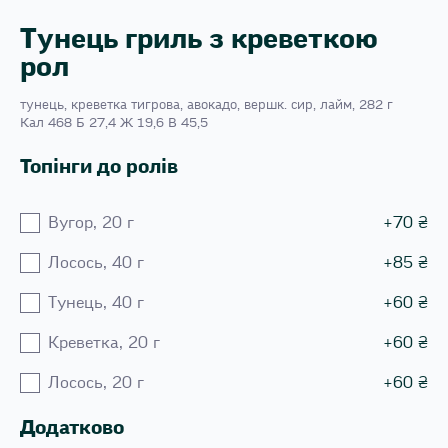
Тунець гриль з креветкою
рол
тунець, креветка тигрова, авокадо, вершк. сир, лайм, 282 г
Кал 468 Б 27,4 Ж 19,6 В 45,5
Топінги до ролів
Вугор, 20 г
+
70
₴
Лосось, 40 г
+
85
₴
Тунець, 40 г
+
60
₴
Креветка, 20 г
+
60
₴
Лосось, 20 г
+
60
₴
Додатково