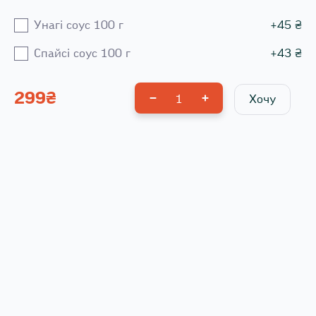
Унагі соус 100 г
+
45
₴
Спайсі соус 100 г
+
43
₴
299
₴
1
Хочу