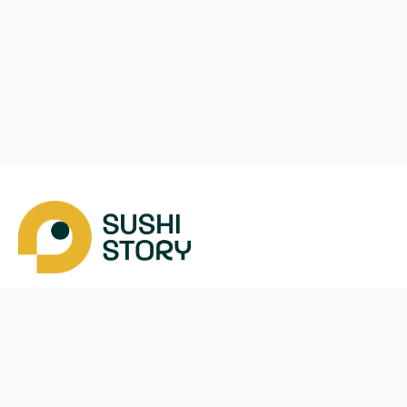
Завантажити
Ми у соцмережах
Instagram
App Store
Google Play
Facebook
Telegram