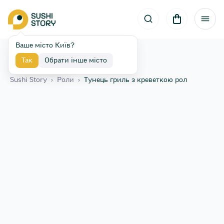
Ваше місто Київ?
Так
Обрати інше місто
Назад
Sushi Story
›
Роли
›
Тунець гриль з креветкою рол