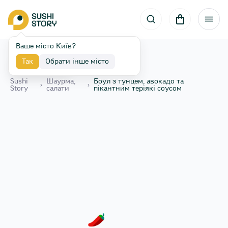
Ваше місто Київ?
Так
Обрати інше місто
Назад
Sushi
Шаурма,
Боул з тунцем, авокадо та
›
›
Story
салати
пікантним теріякі соусом