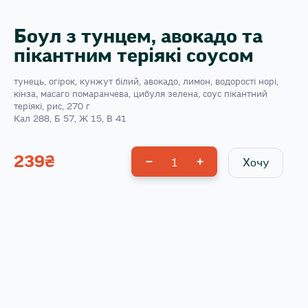
Боул з тунцем, авокадо та
пікантним теріякі соусом
тунець, огірок, кунжут білий, авокадо, лимон, водорості норі,
кінза, масаго помаранчева, цибуля зелена, соус пікантний
теріякі, рис, 270 г
Кал 288, Б 57, Ж 15, В 41
239
₴
1
Хочу