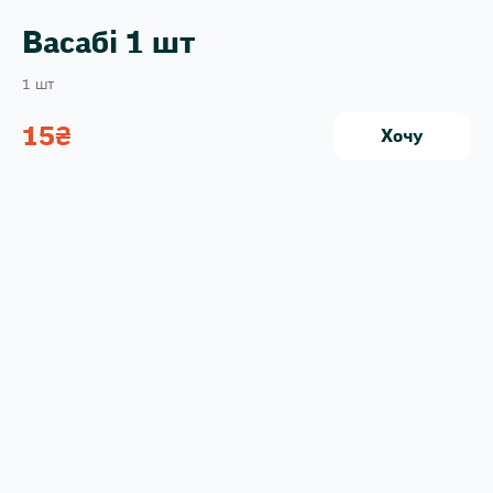
Васабі 1 шт
1 шт
15
₴
Хочу