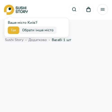
Ваше місто Київ?
Так
Обрати інше місто
Назад
Sushi Story
›
Додатково
›
Васабі 1 шт