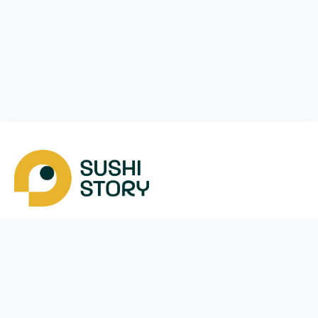
Завантажити
Ми у соцмережах
Instagram
App Store
Google Play
Facebook
Telegram