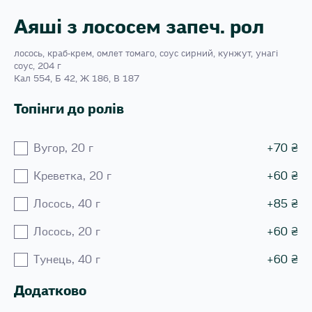
Аяші з лососем запеч. рол
лосось, краб-крем, омлет томаго, соус сирний, кунжут, унагі
соус, 204 г
Кал 554, Б 42, Ж 186, В 187
Топінги до ролів
Вугор, 20 г
+
70
₴
Креветка, 20 г
+
60
₴
Лосось, 40 г
+
85
₴
Лосось, 20 г
+
60
₴
Тунець, 40 г
+
60
₴
Додатково