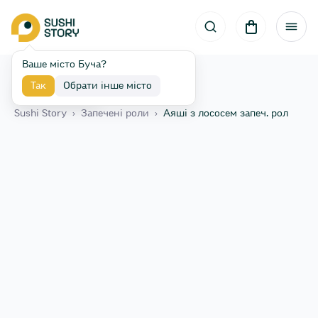
Ваше місто Буча?
Так
Обрати інше місто
Назад
Sushi Story
›
Запечені роли
›
Аяші з лососем запеч. рол