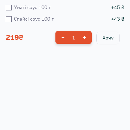
Унагі соус 100 г
+
45
₴
Спайсі соус 100 г
+
43
₴
219
₴
1
Хочу