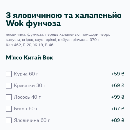
З яловичиною та халапеньйо
Wok фунчоза
яловичина, фунчоза, перець халапенью, помідори черрі,
капуста, огірок, соус теріякі, цибуля ріпчаста, 370 г
Кал 462, Б 20, Ж 19, В 46
М'ясо Китай Вок
Курча 60 г
+
59
₴
Креветки 30 г
+
69
₴
Лосось 40 г
+
99
₴
Бекон 60 г
+
67
₴
Яловичина 60 г
+
89
₴