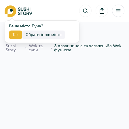
Ваше місто Буча?
Так
Обрати інше місто
Назад
Sushi
Wok та
З яловичиною та халапеньйо Wok
›
›
Story
супи
фунчоза