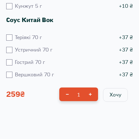
Кунжут 5 г
+
10
₴
Соус Китай Вок
Теріякі 70 г
+
37
₴
Устричний 70 г
+
37
₴
Гострий 70 г
+
37
₴
Вершковий 70 г
+
37
₴
259
₴
1
Хочу