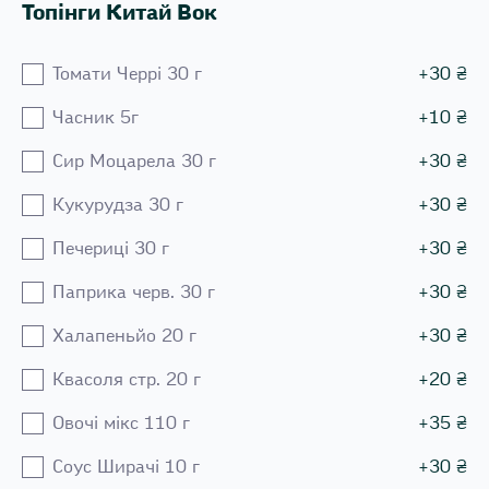
Топінги Китай Вок
Томати Черрі 30 г
+
30
₴
Часник 5г
+
10
₴
Сир Моцарела 30 г
+
30
₴
Кукурудза 30 г
+
30
₴
Печериці 30 г
+
30
₴
Паприка черв. 30 г
+
30
₴
Халапеньйо 20 г
+
30
₴
Квасоля стр. 20 г
+
20
₴
Овочі мікс 110 г
+
35
₴
Соус Ширачі 10 г
+
30
₴