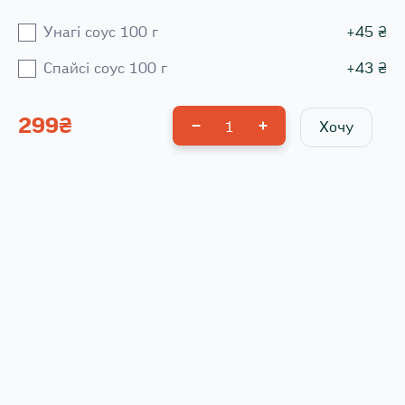
Унагі соус 100 г
+
45
₴
Спайсі соус 100 г
+
43
₴
299
₴
1
Хочу