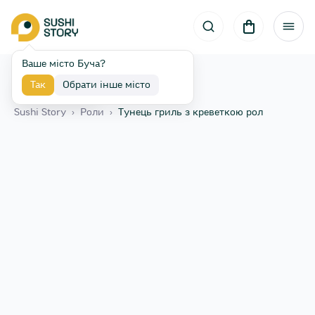
Ваше місто Буча?
Так
Обрати інше місто
Назад
Sushi Story
›
Роли
›
Тунець гриль з креветкою рол