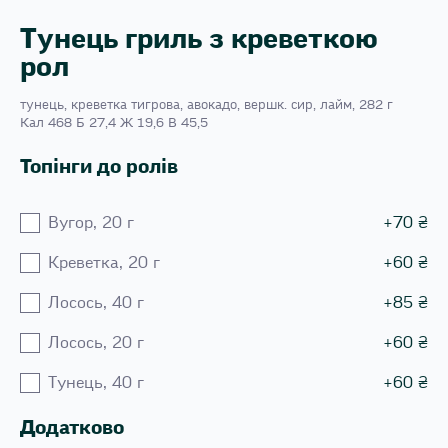
Тунець гриль з креветкою
рол
тунець, креветка тигрова, авокадо, вершк. сир, лайм, 282 г
Кал 468 Б 27,4 Ж 19,6 В 45,5
Топінги до ролів
Вугор, 20 г
+
70
₴
Креветка, 20 г
+
60
₴
Лосось, 40 г
+
85
₴
Лосось, 20 г
+
60
₴
Тунець, 40 г
+
60
₴
Додатково