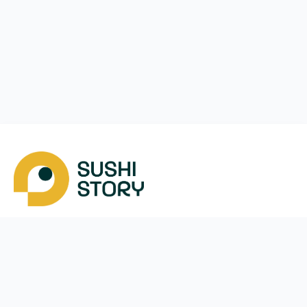
Завантажити
Ми у соцмережах
Instagram
App Store
Google Play
Facebook
Telegram