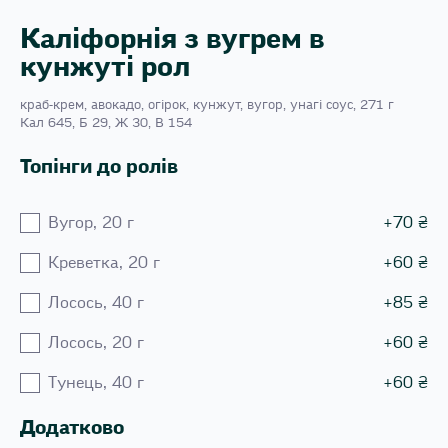
Каліфорнія з вугрем в
кунжуті рол
краб-крем, авокадо, огірок, кунжут, вугор, унагі соус, 271 г
Кал 645, Б 29, Ж 30, В 154
Топінги до ролів
Вугор, 20 г
+
70
₴
Креветка, 20 г
+
60
₴
Лосось, 40 г
+
85
₴
Лосось, 20 г
+
60
₴
Тунець, 40 г
+
60
₴
Додатково