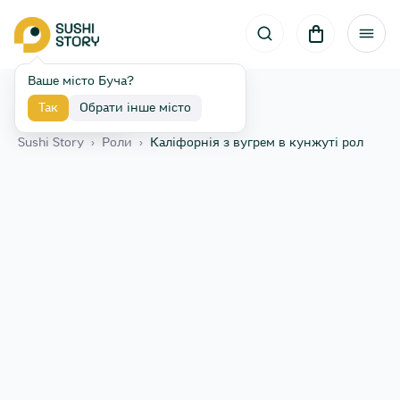
Ваше місто Буча?
Так
Обрати інше місто
Назад
Sushi Story
›
Роли
›
Каліфорнія з вугрем в кунжуті рол