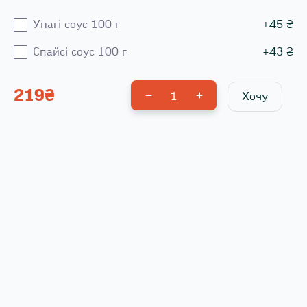
Унагі соус 100 г
+
45
₴
Спайсі соус 100 г
+
43
₴
219
₴
1
Хочу