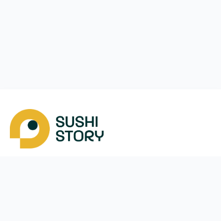
Завантажити
Ми у соцмережах
Instagram
App Store
Google Play
Facebook
Telegram