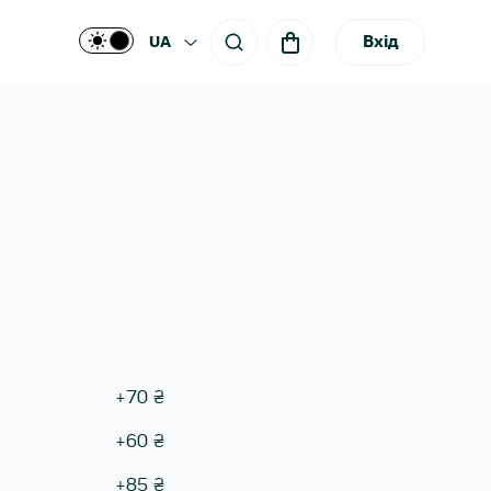
Вхід
UA
+
70
₴
+
60
₴
+
85
₴