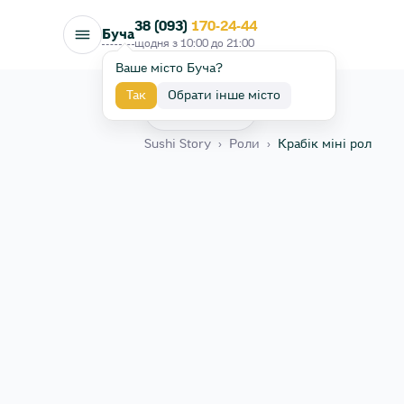
38 (093)
170-24-44
Буча
щодня з
10:00
до
21:00
Ваше місто Буча?
Так
Обрати інше місто
Назад
Sushi Story
›
Роли
›
Крабік міні рол