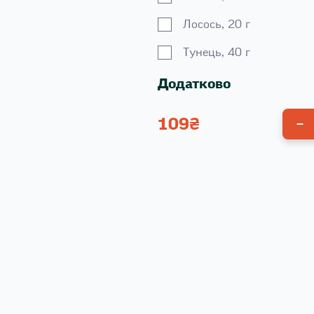
Лосось, 20 г
Тунець, 40 г
Додатково
109
₴
Унагі соус 100 г
Спайсі соус 100 г