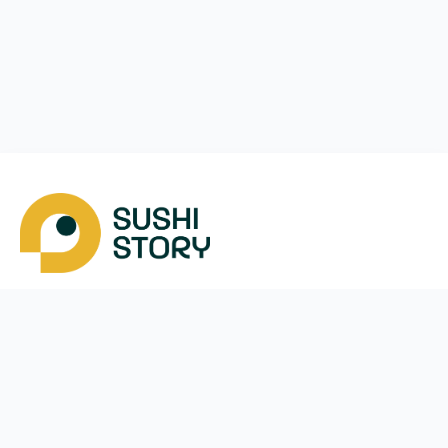
Завантажити
Ми у соцмережах
Instagram
App Store
Google Play
Facebook
Telegram
38 (093)
170-24-44