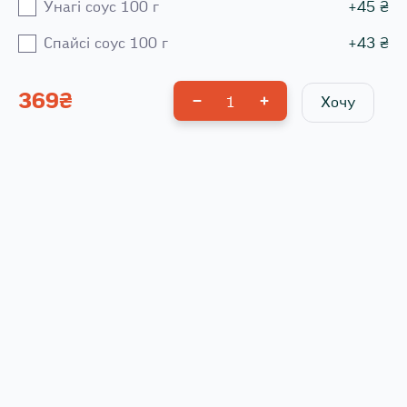
Унагі соус 100 г
+
45
₴
Спайсі соус 100 г
+
43
₴
369
₴
1
Хочу