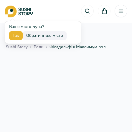
Ваше місто Буча?
Так
Обрати інше місто
Назад
Sushi Story
›
Роли
›
Філадельфія Максимум рол