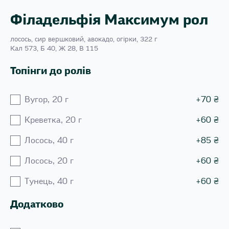
Філадельфія Максимум рол
лосось, сир вершковий, авокадо, огірки, 322 г
Кал 573, Б 40, Ж 28, В 115
Топінги до ролів
Вугор, 20 г
+
70
₴
Креветка, 20 г
+
60
₴
Лосось, 40 г
+
85
₴
Лосось, 20 г
+
60
₴
Тунець, 40 г
+
60
₴
Додатково