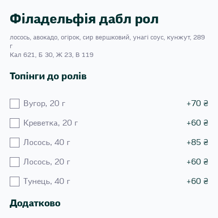
Філадельфія дабл рол
лосось, авокадо, огірок, сир вершковий, унагі соус, кунжут, 289
г
Кал 621, Б 30, Ж 23, В 119
Топінги до ролів
Вугор, 20 г
+
70
₴
Креветка, 20 г
+
60
₴
Лосось, 40 г
+
85
₴
Лосось, 20 г
+
60
₴
Тунець, 40 г
+
60
₴
Додатково