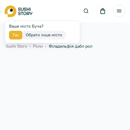
Ваше місто Буча?
Так
Обрати інше місто
Назад
Sushi Story
›
Роли
›
Філадельфія дабл рол