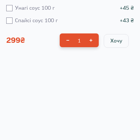
Унагі соус 100 г
+
45
₴
Спайсі соус 100 г
+
43
₴
299
₴
1
Хочу