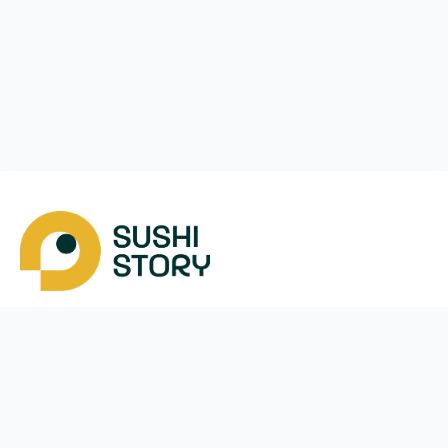
Завантажити
Ми у соцмережах
Instagram
App Store
Google Play
Facebook
Telegram