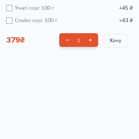
Унагі соус 100 г
+
45
₴
Спайсі соус 100 г
+
43
₴
379
₴
1
Хочу