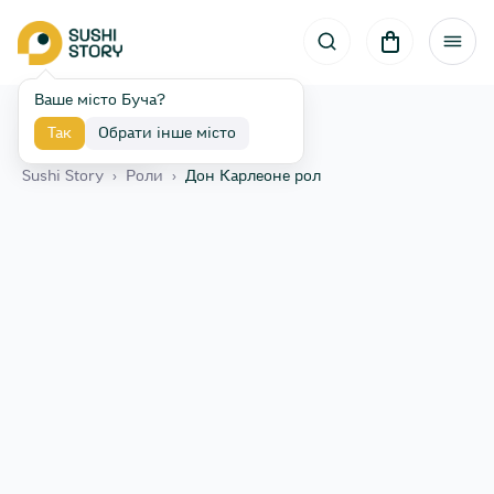
Ваше місто Буча?
Так
Обрати інше місто
Назад
Sushi Story
›
Роли
›
Дон Карлеоне рол