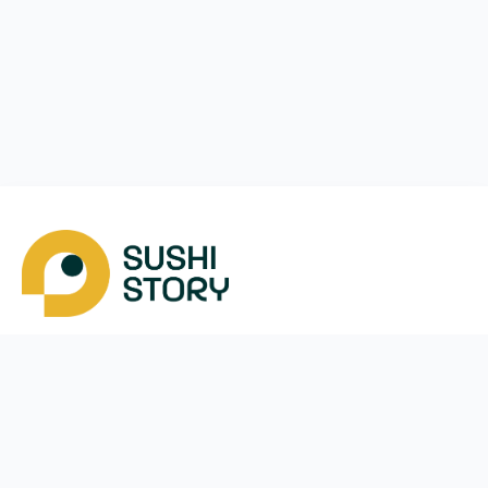
Завантажити
Ми у соцмережах
Instagram
App Store
Google Play
Facebook
Telegram