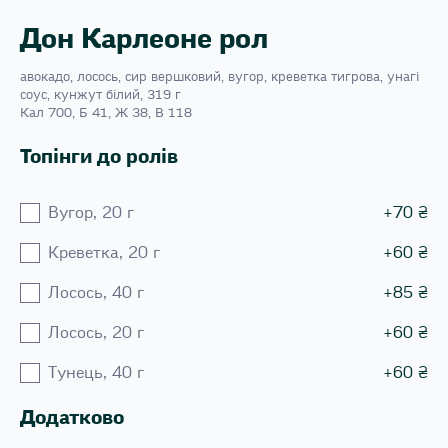
Дон Карлеоне рол
авокадо, лосось, сир вершковий, вугор, креветка тигрова, унагі
соус, кунжут білий, 319 г
Кал 700, Б 41, Ж 38, В 118
Топінги до ролів
Вугор, 20 г
+
70
₴
Креветка, 20 г
+
60
₴
Лосось, 40 г
+
85
₴
Лосось, 20 г
+
60
₴
Тунець, 40 г
+
60
₴
Додатково