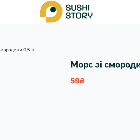
смородини 0,5 л
Морс зі смороди
59
₴