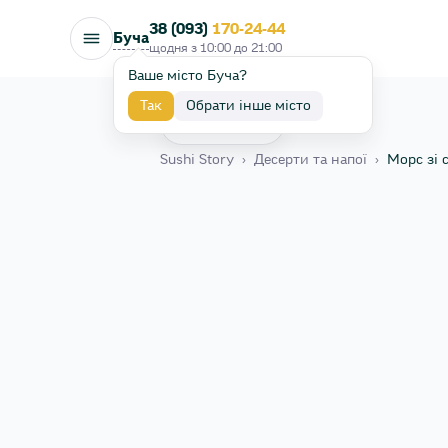
38 (093)
170-24-44
Буча
щодня з
10:00
до
21:00
Ваше місто Буча?
Так
Обрати інше місто
Назад
Sushi Story
›
Десерти та напої
›
Морс зі 