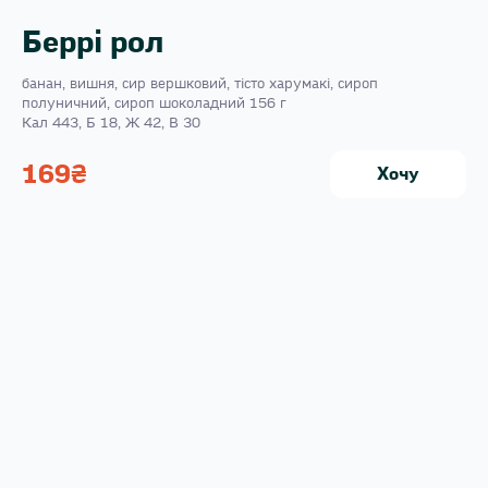
Беррі рол
банан, вишня, сир вершковий, тісто харумакі, сироп
полуничний, сироп шоколадний 156 г
Кал 443, Б 18, Ж 42, В 30
169
₴
Хочу