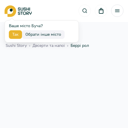
Ваше місто Буча?
Так
Обрати інше місто
Назад
Sushi Story
›
Десерти та напої
›
Беррі рол