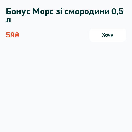
Бонус Морс зі смородини 0,5
л
59
₴
Хочу