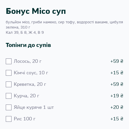
Бонус Місо суп
бульйон місо, гриби намеко, сир тофу, водорості вакаме, цибуля
зелена, 310 г
Кал 39, Б 8, Ж 4, В 9
Топінги до супів
Лосось, 20 г
+
59
₴
Кiмчi соус, 10 г
+
15
₴
Креветка, 20 г
+
59
₴
Курча, 20 г
+
19
₴
Яйце куряче 1 шт
+
20
₴
Рис 100 г
+
15
₴