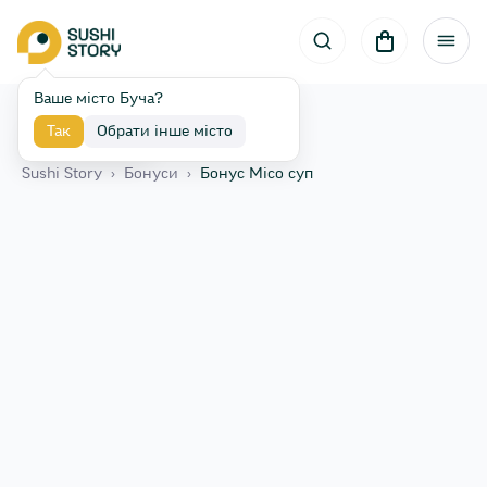
Ваше місто Буча?
Так
Обрати інше місто
Назад
Sushi Story
›
Бонуси
›
Бонус Місо суп