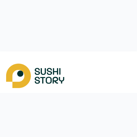
Завантажити
Ми у соцмережах
Instagram
App Store
Google Play
Facebook
Telegram