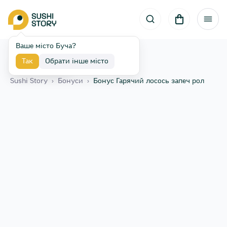
Ваше місто Буча?
Так
Обрати інше місто
Назад
Sushi Story
›
Бонуси
›
Бонус Гарячий лосось запеч рол