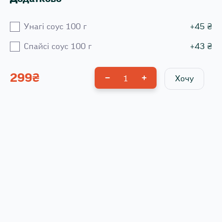
Унагі соус 100 г
+
45
₴
Спайсі соус 100 г
+
43
₴
299
₴
1
Хочу