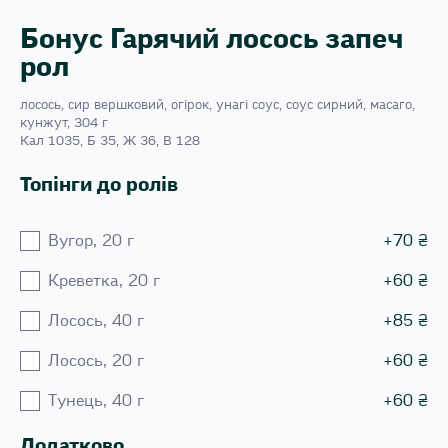
Бонус Гарячий лосось запеч
рол
лосось, сир вершковий, огірок, унагі соус, соус сирний, масаго,
кунжут, 304 г
Кал 1035, Б 35, Ж 36, В 128
Топінги до ролів
Вугор, 20 г
+
70
₴
Креветка, 20 г
+
60
₴
Лосось, 40 г
+
85
₴
Лосось, 20 г
+
60
₴
Тунець, 40 г
+
60
₴
Додатково