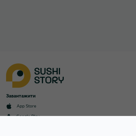
Софіївська Борщагівка
Українка
Харків
Хотів
Чайки
Чубинське
Завантажити
App Store
Google Play