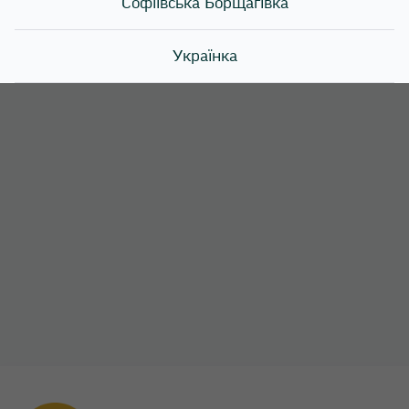
Софіївська Борщагівка
Дякуємо, що обираєте Sushi Story! Ми піклуємося
про вашу безпеку та комфорт ❤️
Українка
Харків
Хотів
Чайки
Чубинське