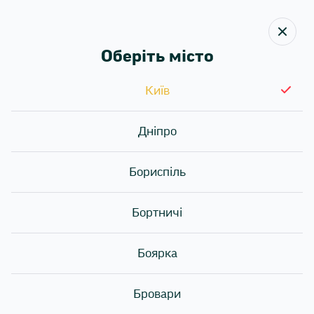
Оберіть місто
Київ
Назад
Дніпро
ІНФОРМАЦІЯ ЩОДО
МОЖЛИВИХ АЛЕРГЕНІВ
Бориспіль
У СТРАВАХ SUSHI STORY
Бортничі
Боярка
Бровари