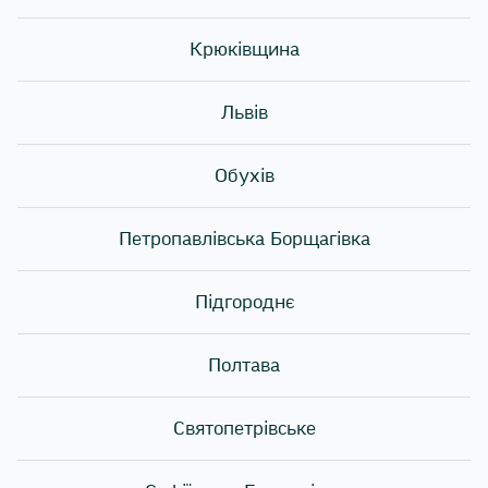
(креветки, мідії)
- соєві продукти (соєвий соус, місо, тофу)
Крюківщина
- кунжут
- пшениця та глютен (рисовий оцет, локшина вок)
Львів
- яйця
- молочні продукти
- горіхи
Обухів
Деякі страви також можуть містити сліди інших
Петропавлівська Борщагівка
алергенів через особливості процесів приготування.
🔗 Повний перелік алергенів, що можуть міститися у
Підгороднє
стравах Sushi Story, можна переглянути за
посиланням «
Алергени
»
Полтава
Якщо ви маєте індивідуальну непереносимість або
специфічні алергії, будь ласка, повідомте про це при
Святопетрівське
оформленні замовлення або уточніть інформацію у
нашої служби підтримки.