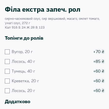
Філа екстра запеч. рол
сирно-часниковий соуc, сир вершковий, масаго, омлет томаго,
унагі соус, 272 г
Кал 916 Б 24 Ж 28 В 123
Топінги до ролів
Вугор, 20 г
+
70
₴
Лосось, 40 г
+
85
₴
Тунець, 40 г
+
60
₴
Креветка, 20 г
+
60
₴
Лосось, 20 г
+
60
₴
Додатково