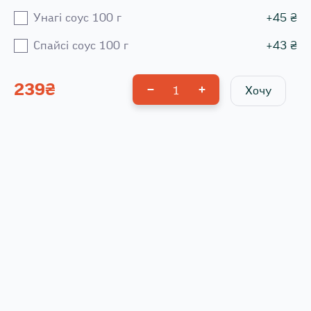
Унагі соус 100 г
+
45
₴
Спайсі соус 100 г
+
43
₴
239
₴
1
Хочу