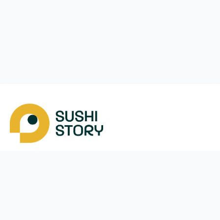
Завантажити
Ми у соцмережах
Instagram
App Store
Google Play
Facebook
Telegram