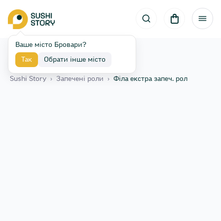
Ваше місто Бровари?
Так
Обрати інше місто
Назад
Sushi Story
›
Запечені роли
›
Філа екстра запеч. рол