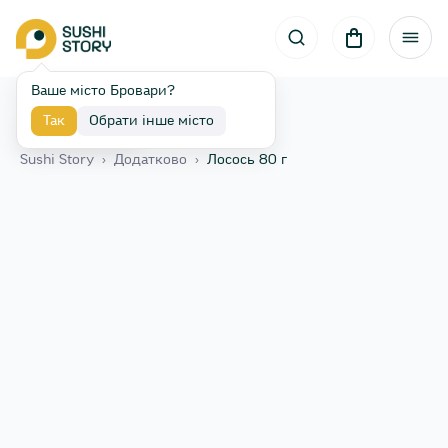
Ваше місто Бровари?
Так
Обрати інше місто
Назад
Sushi Story
›
Додатково
›
Лосось 80 г