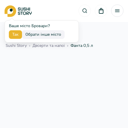
Ваше місто Бровари?
Так
Обрати інше місто
Назад
Sushi Story
›
Десерти та напої
›
Фанта 0,5 л