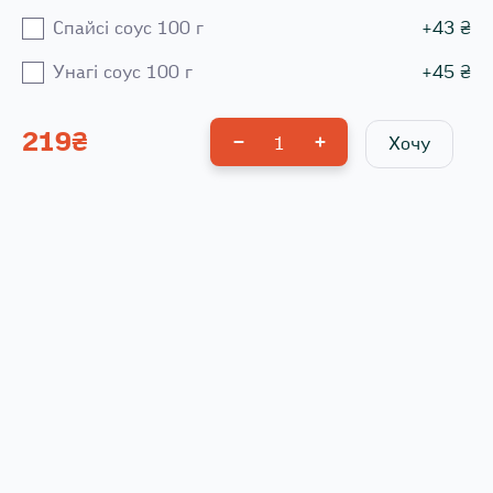
Спайсі соус 100 г
+
43
₴
Унагі соус 100 г
+
45
₴
219
₴
1
Хочу