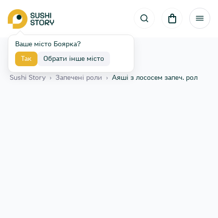
Ваше місто Боярка?
Так
Обрати інше місто
Назад
Sushi Story
›
Запечені роли
›
Аяші з лососем запеч. рол