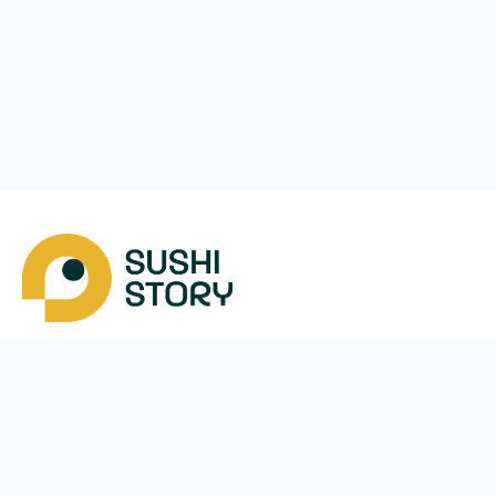
Завантажити
Ми у соцмережах
Instagram
App Store
Google Play
Facebook
Telegram