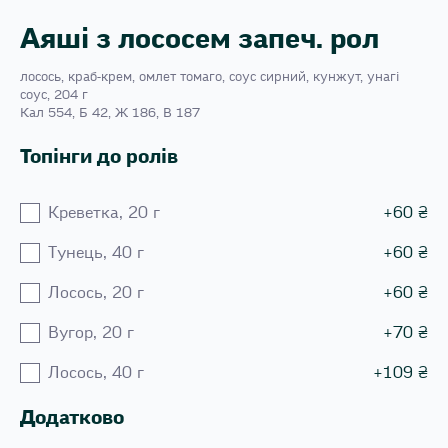
Аяші з лососем запеч. рол
лосось, краб-крем, омлет томаго, соус сирний, кунжут, унагі
соус, 204 г
Кал 554, Б 42, Ж 186, В 187
Топінги до ролів
Креветка, 20 г
+
60
₴
Тунець, 40 г
+
60
₴
Лосось, 20 г
+
60
₴
Вугор, 20 г
+
70
₴
Лосось, 40 г
+
109
₴
Додатково