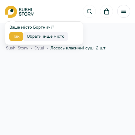
Ваше місто Бортничі?
Так
Обрати інше місто
Назад
Sushi Story
›
Сушi
›
Лосось класичні суші 2 шт