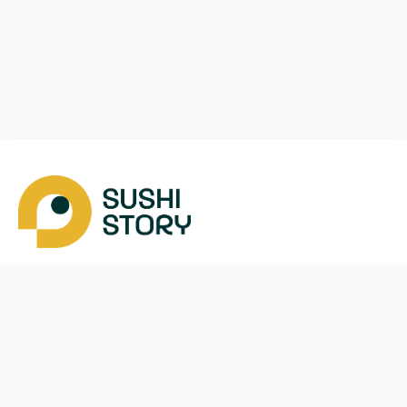
Завантажити
Ми у соцмережах
Instagram
App Store
Google Play
Facebook
Telegram
38 (050)
170-24-44