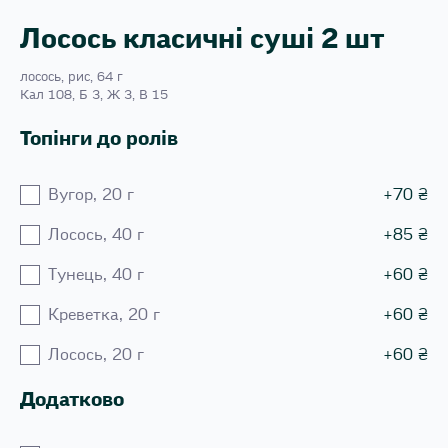
Лосось класичні суші 2 шт
лосось, рис, 64 г
Кал 108, Б 3, Ж 3, В 15
Топінги до ролів
Вугор, 20 г
+
70
₴
Лосось, 40 г
+
85
₴
Тунець, 40 г
+
60
₴
Креветка, 20 г
+
60
₴
Лосось, 20 г
+
60
₴
Додатково