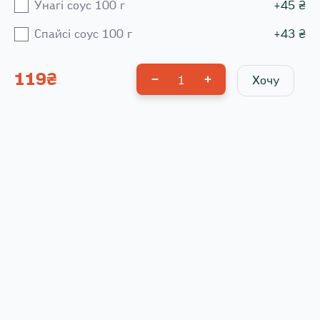
Унагі соус 100 г
+
45
₴
Спайсі соус 100 г
+
43
₴
119
₴
1
Хочу