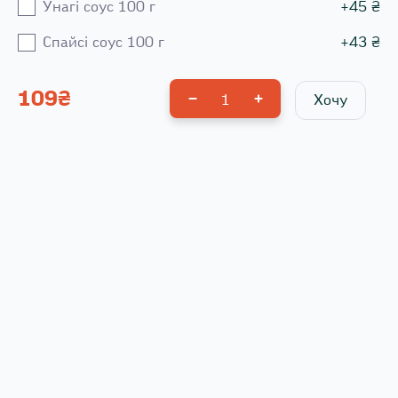
Унагі соус 100 г
+
45
₴
Спайсі соус 100 г
+
43
₴
109
₴
1
Хочу