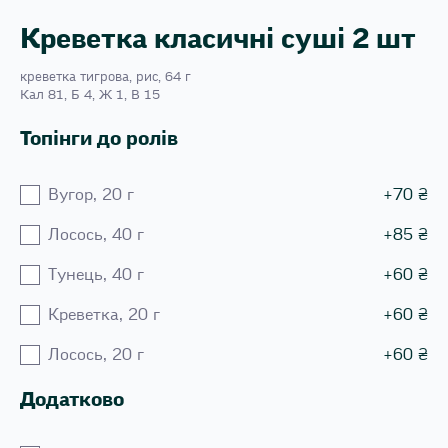
Креветка класичні суші 2 шт
креветка тигрова, рис, 64 г
Кал 81, Б 4, Ж 1, В 15
Топінги до ролів
Вугор, 20 г
+
70
₴
Лосось, 40 г
+
85
₴
Тунець, 40 г
+
60
₴
Креветка, 20 г
+
60
₴
Лосось, 20 г
+
60
₴
Додатково