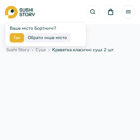
Ваше місто Бортничі?
Так
Обрати інше місто
Назад
Sushi Story
›
Сушi
›
Креветка класичні суші 2 шт