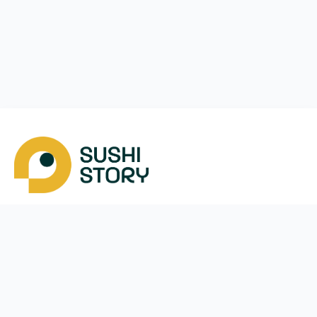
Завантажити
Ми у соцмережах
Instagram
App Store
Google Play
Facebook
Telegram
38 (050)
170-24-44