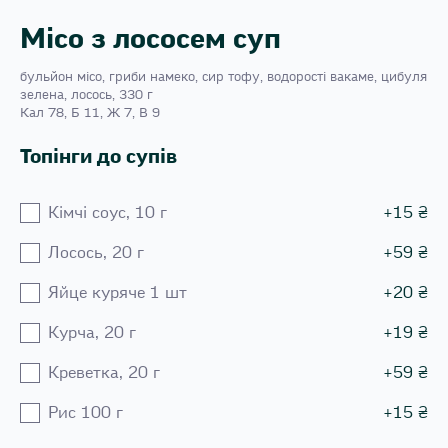
Місо з лососем суп
бульйон місо, гриби намеко, сир тофу, водорості вакаме, цибуля
зелена, лосось, 330 г
Кал 78, Б 11, Ж 7, В 9
Топінги до супів
Кiмчi соус, 10 г
+
15
₴
Лосось, 20 г
+
59
₴
Яйце куряче 1 шт
+
20
₴
Курча, 20 г
+
19
₴
Креветка, 20 г
+
59
₴
Рис 100 г
+
15
₴