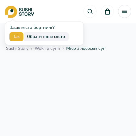
Ваше місто Бортничі?
Так
Обрати інше місто
Назад
Sushi Story
›
Wok та супи
›
Місо з лососем суп