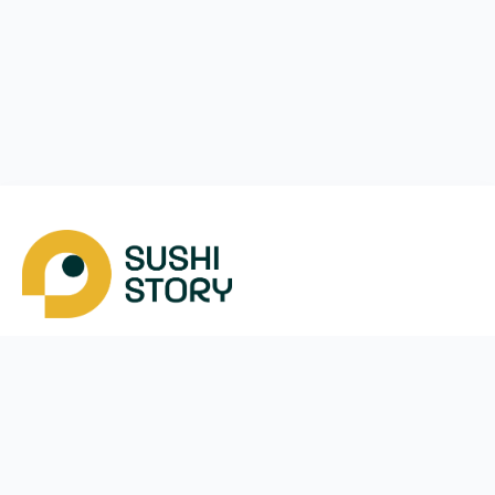
Завантажити
Ми у соцмережах
Instagram
App Store
Google Play
Facebook
Telegram