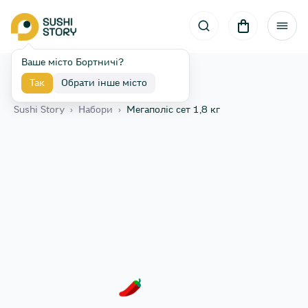
Ваше місто Бортничі?
Так
Обрати інше місто
Назад
Sushi Story
›
Набори
›
Мегаполіс сет 1,8 кг