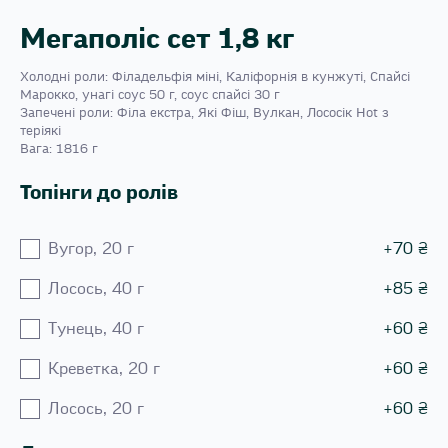
Мегаполіс сет 1,8 кг
Холодні роли: Філадельфія міні, Каліфорнія в кунжуті, Спайсі
Марокко, унагі соус 50 г, соус спайсі 30 г
Запечені роли: Філа екстра, Які Фіш, Вулкан, Лососік Hot з
теріякі
Вага: 1816 г
Топінги до ролів
Вугор, 20 г
+
70
₴
Лосось, 40 г
+
85
₴
Тунець, 40 г
+
60
₴
Креветка, 20 г
+
60
₴
Лосось, 20 г
+
60
₴