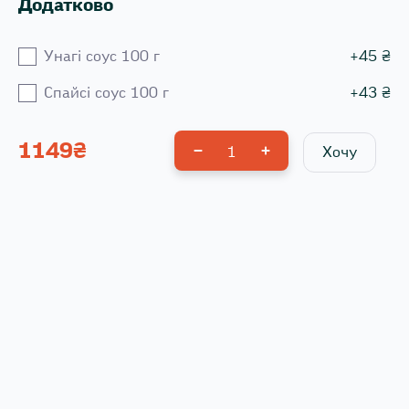
Додатково
Унагі соус 100 г
+
45
₴
Спайсі соус 100 г
+
43
₴
1149
₴
1
Хочу