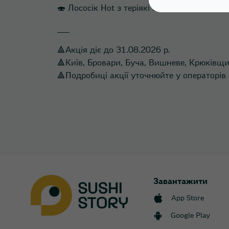
🍣 Лососік Hot з теріякі запеч. міні рол за 
___
🔺Акція діє до 31.08.2026 р.
🔺Київ, Бровари, Буча, Вишневе, Крюківщи
🔺Подробиці акції уточнюйте у операторів 
Завантажити
App Store
Google Play