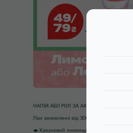
НАПІЙ АБО РОЛ ЗА АКЦІЙНОЮ ЦІНОЮ
При замовленні від 300 грн, пропонуємо н
🍣 Кавуновий лимонад за 49₴