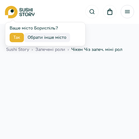
Ваше місто Бориспіль?
Так
Обрати інше місто
Назад
Sushi Story
›
Запечені роли
›
Чікен Чіз запеч. міні рол