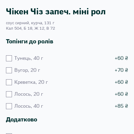
Чікен Чіз запеч. міні рол
соус сирний, курча, 131 г
Кал 504, Б 18, Ж 12, В 72
Топінги до ролів
Тунець, 40 г
+
60
₴
Вугор, 20 г
+
70
₴
Креветка, 20 г
+
60
₴
Лосось, 20 г
+
60
₴
Лосось, 40 г
+
85
₴
Додатково