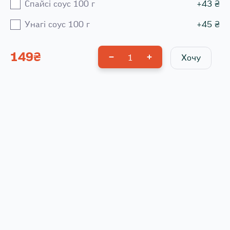
Спайсі соус 100 г
+
43
₴
Унагі соус 100 г
+
45
₴
149
₴
1
Хочу