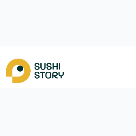
Завантажити
Ми у соцмережах
Instagram
App Store
Google Play
Facebook
Telegram
38 (093)
170-24-44