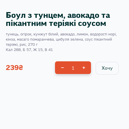
Боул з тунцем, авокадо та
пікантним теріякі соусом
тунець, огірок, кунжут білий, авокадо, лимон, водорості норі,
кінза, масаго помаранчева, цибуля зелена, соус пікантний
теріякі, рис, 270 г
Кал 288, Б 57, Ж 15, В 41
239
₴
1
Хочу