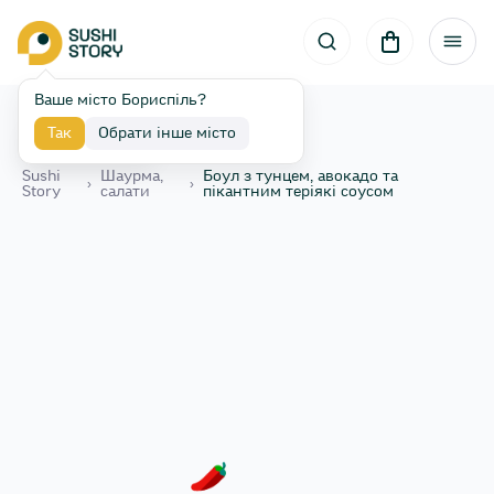
Ваше місто Бориспіль?
Так
Обрати інше місто
Назад
Sushi
Шаурма,
Боул з тунцем, авокадо та
›
›
Story
салати
пікантним теріякі соусом