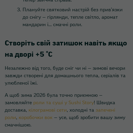
тепер звична справа.
Плануйте святковий настрій без прив’язки
до снігу — гірлянди, тепле світло, аромат
мандарин і… смачні роли.
Створіть свій затишок навіть якщо
на дворі +5 °C
Незалежно від того, буде сніг чи ні — зимові вечори
завжди створені для домашнього тепла, серіалів та
улюбленої їжі.
А щоб зима 2026 була точно приємною —
замовляйте
роли та суші у Sushi Story
! Швидка
доставка,
кілограмові сети
, холодні та
запечені
роли
,
коробочки вок
— усе, щоб зробити вашу зиму
смачнішою.