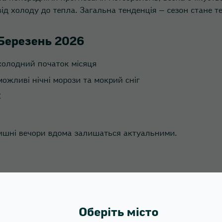
від холоду до тепла. Загальна тенденція — сезон стане 
Березень 2026
холодний початок місяця
можливі нічні морози та мокрий сніг
C
тишні вечори вдома залишаться актуальними.
Оберіть місто
ця