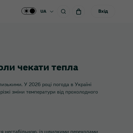
Вхід
UA
коли чекати тепла
близькими. У 2026 році погода в Україні
різкі зміни температури від прохолодного
ься нестабільною, із швидкими переходами