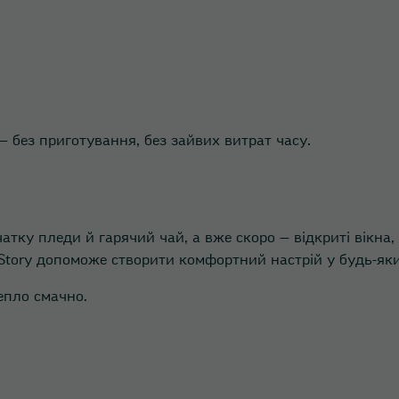
Вишневе
Вінниця
— без приготування, без зайвих витрат часу.
Гостомель
Ірпінь
атку пледи й гарячий чай, а вже скоро — відкриті вікна,
Коцюбинське
 Story допоможе створити комфортний настрій у будь-яки
тепло смачно.
Кропивницький
Крюківщина