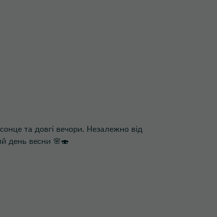
 сонце та довгі вечори. Незалежно від
й день весни 🌸🍣