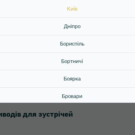
+27°C
Київ
еплі періоди — справжній ранній старт весняного сезон
Дніпро
Бориспіль
Бортничі
егіонах
Боярка
уватися як початок літа.
Бровари
иводів для зустрічей
Буча
Вишгород