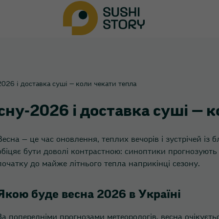
026 і доставка суші — коли чекати тепла
сну‑2026 і доставка суші — 
Весна — це час оновлення, теплих вечорів і зустрічей із 
обіцяє бути доволі контрастною: синоптики прогнозують 
початку до майже літнього тепла наприкінці сезону.
Якою буде весна 2026 в Україні
За попередніми прогнозами метеорологів, весна очікуєт