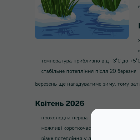
температура приблизно від –3°C до +5°
стабільне потепління після 20 березня
Березень ще нагадуватиме зиму, тому за
Квітень 2026
прохолодна перша половина
можливі короткочасні заморозки
різке потепління у другій половині міся