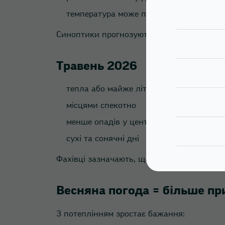
температура може підніматися до +25…
Синоптики прогнозують навіть аномально т
Травень 2026
тепла або майже літня погода
місцями спекотно
менше опадів у центральних і східних р
сухі та сонячні дні
Фахівці зазначають, що травень може відч
Весняна погода = більше пр
З потеплінням зростає бажання: