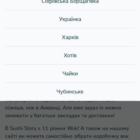
Софіївська Борщагівка
магазину устриць вигадав для них пакування —
коробочку. А також зробив до неї ручку з дроту.
Українка
Устричний бум згодом закінчився. Але його винахід
знадобився пізніше!
Харків
Після війни в США прибула величезна кількість
емігрантів з Китаю. І, звичайно, разом з собою вони
Хотів
привезли свої національні страви. І в Америці
розпочався новий бум! З’явилось дуже багато
закладів, які готували цю страву. А для пакування
Чайки
вок на доставку почали використовувати
коробочки!
Чубинське
Популярними коробочки вок в Україні стали
пізніше, ніж в Америці. Але вже зараз їх можна
замовити у багатьох закладах та доставках!
В Sushi Story є 11 різних Wok! А також на нашому
сайті ви можете самостійно зібрати коробочку вок