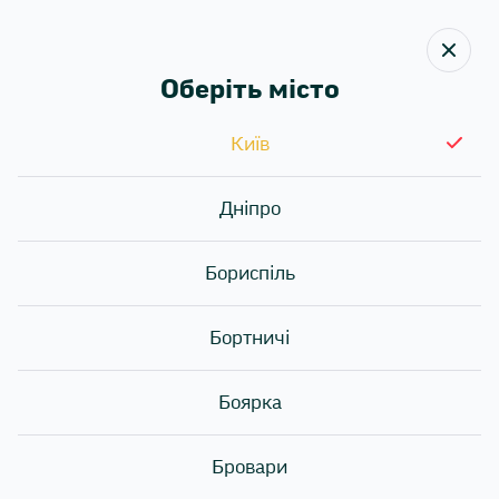
Оберіть місто
Київ
Назад
Sushi
Коробочки вок: хто придумав таку
›
Статті
›
Story
подачу страви?
Дніпро
Коробочки вок: хто
Бориспіль
придумав таку подачу
страви?
Бортничі
Боярка
Бровари