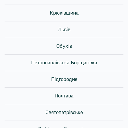
вечерю коробочки вок. Згодом такі коробочки
з'явились і в українських закладах громадського
Крюківщина
харчування! Вок вже встиг стати улюбленою
стравою багатьох!
Львів
У кінематографі коробочки вок найчастіше
називають китайською їжею. Але де все ж таки
Обухів
винайшли цю страву?
Петропавлівська Борщагівка
Як і роли Філадельфія та Каліфорнія, wok вигадали
в Сполучених Штатах Америки! В США створили не
тільки страву, а й подачу цієї страви в коробочках.
Підгороднє
Але спочатку коробочки були придназначені для
іншого продукту — устриць!
Полтава
На початку 20х років в Америці устриці стали дуже
популярними, особливо у містах біля океану. Тоді
Святопетрівське
вони коштували дуже дешево і дозволити собі їх міг
майже кожен! Одного разу молодий власник