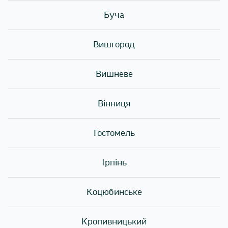
Буча
Вишгород
Вишневе
Вінниця
Гостомель
Ірпінь
Коцюбинське
Дуже часто в американських фільмах та серіалах
Кропивницький
ми бачили, як герої замовляють собі на обід чи